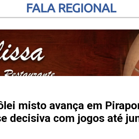
FALA REGIONAL
ôlei misto avança em Pirapo
se decisiva com jogos até ju