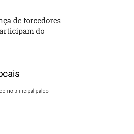
nça de torcedores
articipam do
ocais
 como principal palco