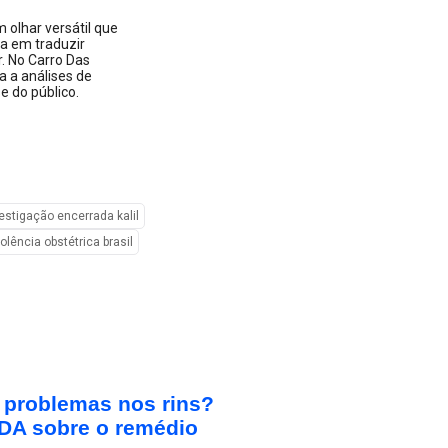
 olhar versátil que
ta em traduzir
 No Carro Das
a a análises de
 do público.
estigação encerrada kalil
iolência obstétrica brasil
r problemas nos rins?
FDA sobre o remédio