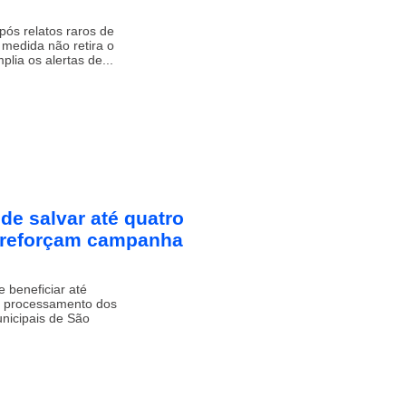
após relatos raros de
 medida não retira o
ia os alertas de...
e salvar até quatro
 reforçam campanha
beneficiar até
 o processamento dos
icipais de São