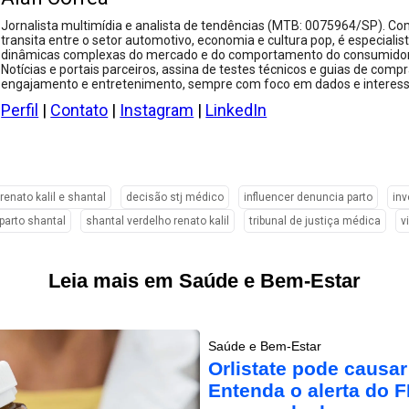
Jornalista multimídia e analista de tendências (MTB: 0075964/SP). Com
transita entre o setor automotivo, economia e cultura pop, é especialis
dinâmicas complexas do mercado e do comportamento do consumidor.
Notícias e portais parceiros, assina de testes técnicos e guias de compr
engajamento e entretenimento, sempre com foco em dados e interesse
Perfil
|
Contato
|
Instagram
|
LinkedIn
renato kalil e shantal
decisão stj médico
influencer denuncia parto
inv
 parto shantal
shantal verdelho renato kalil
tribunal de justiça médica
v
Leia mais em Saúde e Bem-Estar
Saúde e Bem-Estar
Orlistate pode causa
Entenda o alerta do 