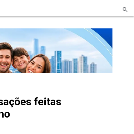
sações feitas
lho