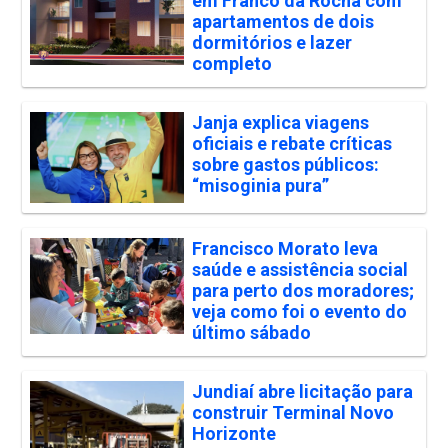
em Franco da Rocha com
apartamentos de dois
dormitórios e lazer
completo
Janja explica viagens
oficiais e rebate críticas
sobre gastos públicos:
“misoginia pura”
Francisco Morato leva
saúde e assistência social
para perto dos moradores;
veja como foi o evento do
último sábado
Jundiaí abre licitação para
construir Terminal Novo
Horizonte