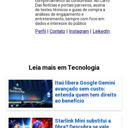
comportamento do consumidor. No Carro
Das Notícias e portais parceiros, assina
de testes técnicos e guias de compra a
análises de engajamento e
entretenimento, sempre com foco em
dados e interesse do público.
Perfil
|
Contato
|
Instagram
|
LinkedIn
Leia mais em Tecnologia
Itaú libera Google Gemini
avançado sem custo:
entenda quem tem direito
ao benefício
Starlink Mini substitui a
fibra? Descubra se vale