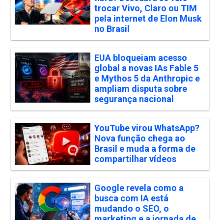
trocar Vivo, Claro ou TIM
pela internet de Elon Musk
no Brasil
EUA bloqueiam acesso
global a novas IAs Fable 5
e Mythos 5 da Anthropic e
ampliam disputa sobre
segurança nacional
YouTube virou WhatsApp?
Nova função chega ao
Brasil e muda a forma de
compartilhar vídeos
Google revela como a
busca com IA está
mudando o SEO, o
marketing e a jornada de