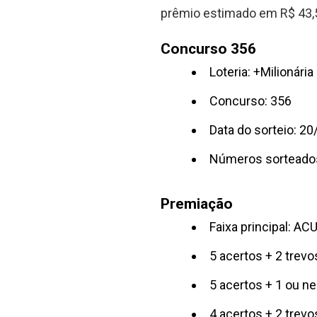
prêmio estimado em R$ 43,
Concurso 356
Loteria: +Milionária
Concurso: 356
Data do sorteio: 2
Números sorteado
Premiação
Faixa principal: A
5 acertos + 2 trev
5 acertos + 1 ou n
4 acertos + 2 trev