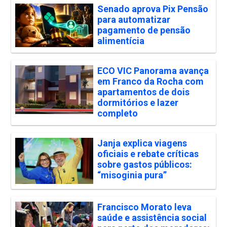
Senado aprova Pix Pensão
para automatizar
pagamento de pensão
alimentícia
ECO VIC Panorama avança
em Franco da Rocha com
apartamentos de dois
dormitórios e lazer
completo
Janja explica viagens
oficiais e rebate críticas
sobre gastos públicos:
“misoginia pura”
Francisco Morato leva
saúde e assistência social