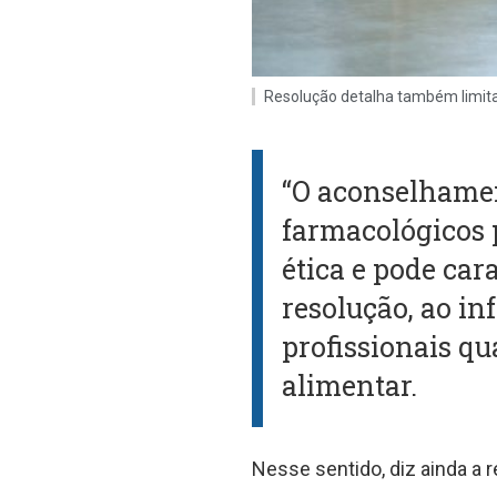
Resolução detalha também limita
“O aconselhamen
farmacológicos p
ética e pode car
resolução, ao in
profissionais q
alimentar.
Nesse sentido, diz ainda a r