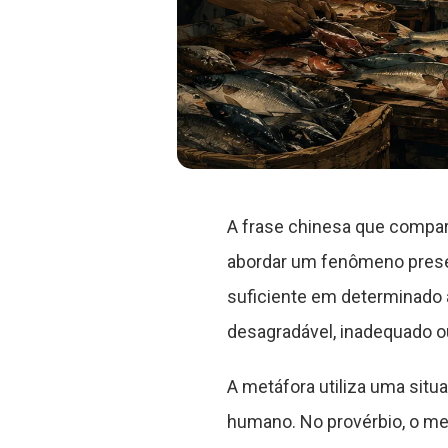
A frase chinesa que compa
abordar um fenômeno prese
suficiente em determinado 
desagradável, inadequado ou
A metáfora utiliza uma situ
humano. No provérbio, o me