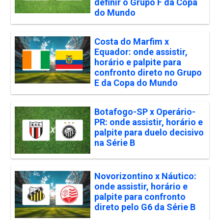
definir o Grupo F da Copa
do Mundo
Costa do Marfim x
Equador: onde assistir,
horário e palpite para
confronto direto no Grupo
E da Copa do Mundo
Botafogo-SP x Operário-
PR: onde assistir, horário e
palpite para duelo decisivo
na Série B
Novorizontino x Náutico:
onde assistir, horário e
palpite para confronto
direto pelo G6 da Série B