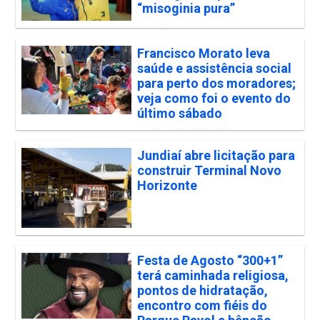
“misoginia pura”
Francisco Morato leva
saúde e assistência social
para perto dos moradores;
veja como foi o evento do
último sábado
Jundiaí abre licitação para
construir Terminal Novo
Horizonte
Festa de Agosto “300+1”
terá caminhada religiosa,
pontos de hidratação,
encontro com fiéis do