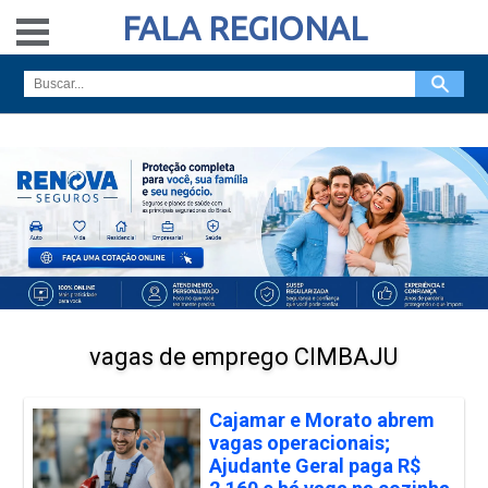
FALA REGIONAL
vagas de emprego CIMBAJU
Cajamar e Morato abrem
vagas operacionais;
Ajudante Geral paga R$