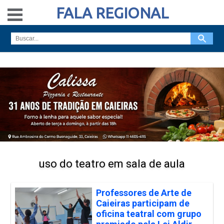
FALA REGIONAL
uso do teatro em sala de aula
Professores de Arte de
Caieiras participam de
oficina teatral com grupo