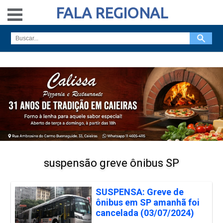
FALA REGIONAL
suspensão greve ônibus SP
SUSPENSA: Greve de
ônibus em SP amanhã foi
cancelada (03/07/2024)