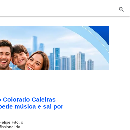
o Colorado Caieiras
 pede música e sai por
elipe Pito, o
fissional da