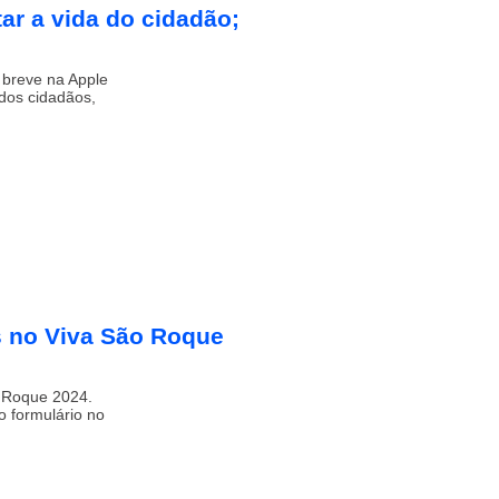
tar a vida do cidadão;
m breve na Apple
 dos cidadãos,
s no Viva São Roque
o Roque 2024.
o formulário no