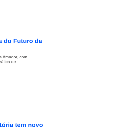
a do Futuro da
 da Amador, com
rática de
tória tem novo