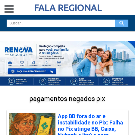
FALA REGIONAL
pagamentos negados pix
App BB fora do ar e
instabilidade no Pix: Falha
no Pix atinge BB, Caixa,