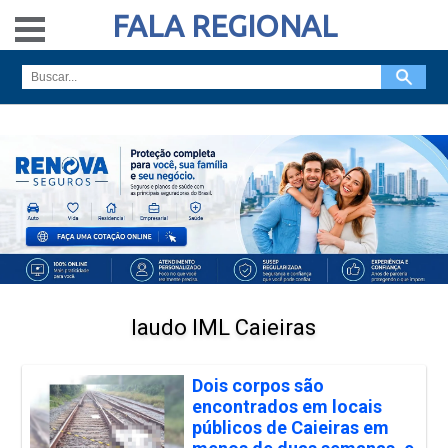
FALA REGIONAL
laudo IML Caieiras
Dois corpos são
encontrados em locais
públicos de Caieiras em