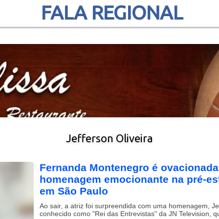
FALA REGIONAL
Jefferson Oliveira
Fernanda Montenegro é ovacionada
homenagem emocionante na pré-estre
em São Paulo
Ao sair, a atriz foi surpreendida com uma homenagem, Jef
conhecido como "Rei das Entrevistas" da JN Television,