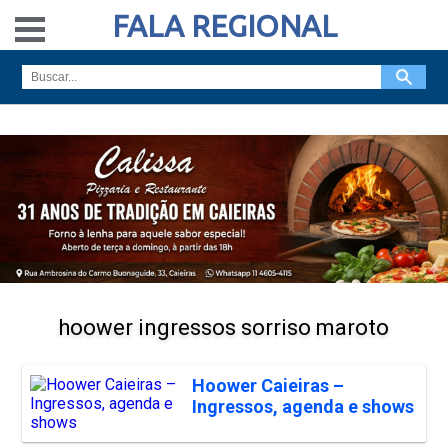
FALA REGIONAL
hoower ingressos sorriso maroto
Hoower Caieiras –
Ingressos, agenda e shows