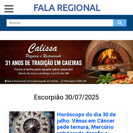
FALA REGIONAL
Escorpião 30/07/2025
Horóscopo do dia 30 de
julho: Vênus em Câncer
pede ternura, Mercúrio