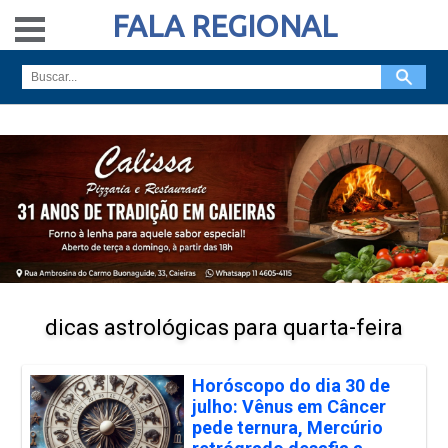
FALA REGIONAL
dicas astrológicas para quarta-feira
Horóscopo do dia 30 de
julho: Vênus em Câncer
pede ternura, Mercúrio