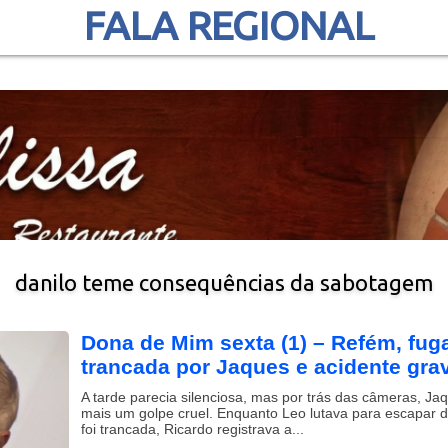
FALA REGIONAL
danilo teme consequências da sabotagem
Dona de Mim sexta (1) – Refém, fuga
trancada por Jaques e acidente gr
A tarde parecia silenciosa, mas por trás das câmeras, J
mais um golpe cruel. Enquanto Leo lutava para escapar 
foi trancada, Ricardo registrava a...