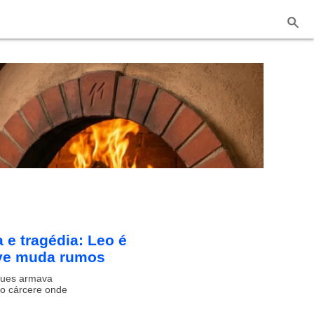
 e tragédia: Leo é
ave muda rumos
aques armava
do cárcere onde