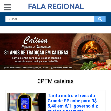
FALA REGIONAL
CPTM caieiras
Tarifa metrô e trens da
Grande SP sobe para R$
5,40 em 6/1; governo diz