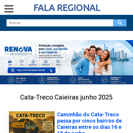
FALA REGIONAL
Cata-Treco Caieiras junho 2025
Caminhão do Cata-Treco
passa por cinco bairros de
Caieiras entre os dias 16 e