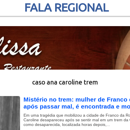
FALA REGIONAL
caso ana caroline trem
Mistério no trem: mulher de Franc
após passar mal, é encontrada e mo
Em uma tragédia que mobilizou a cidade de Franco da R
Caroline desapareceu após se sentir mal em um trem da
como desaparecida, localizada horas depois,...