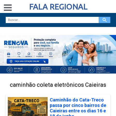
FALA REGIONAL
caminhão coleta eletrônicos Caieiras
Caminhão do Cata-Treco
passa por cinco bairros de
Caieiras entre os dias 16 e