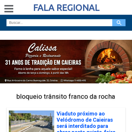
FALA REGIONAL
bloqueio trânsito franco da rocha
Viaduto próximo ao
Velódromo de Caieiras
será interditado para