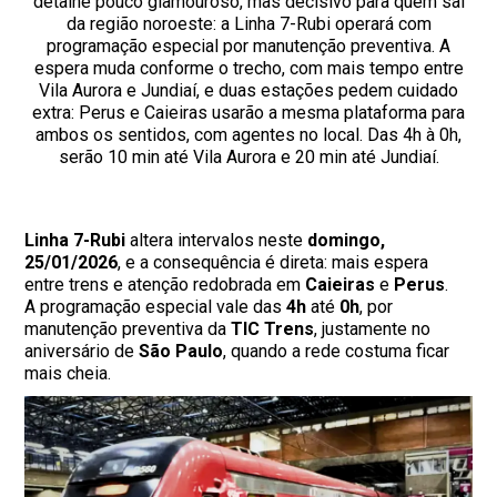
detalhe pouco glamouroso, mas decisivo para quem sai
da região noroeste: a Linha 7-Rubi operará com
programação especial por manutenção preventiva. A
espera muda conforme o trecho, com mais tempo entre
Vila Aurora e Jundiaí, e duas estações pedem cuidado
extra: Perus e Caieiras usarão a mesma plataforma para
ambos os sentidos, com agentes no local. Das 4h à 0h,
serão 10 min até Vila Aurora e 20 min até Jundiaí.
Linha 7-Rubi
altera intervalos neste
domingo,
25/01/2026
, e a consequência é direta: mais espera
entre trens e atenção redobrada em
Caieiras
e
Perus
.
A programação especial vale das
4h
até
0h
, por
manutenção preventiva da
TIC Trens
, justamente no
aniversário de
São Paulo
, quando a rede costuma ficar
mais cheia.