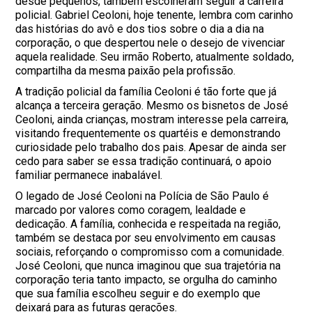
desde pequenos, também escolheram seguir a carreira
policial. Gabriel Ceoloni, hoje tenente, lembra com carinho
das histórias do avô e dos tios sobre o dia a dia na
corporação, o que despertou nele o desejo de vivenciar
aquela realidade. Seu irmão Roberto, atualmente soldado,
compartilha da mesma paixão pela profissão.
A tradição policial da família Ceoloni é tão forte que já
alcança a terceira geração. Mesmo os bisnetos de José
Ceoloni, ainda crianças, mostram interesse pela carreira,
visitando frequentemente os quartéis e demonstrando
curiosidade pelo trabalho dos pais. Apesar de ainda ser
cedo para saber se essa tradição continuará, o apoio
familiar permanece inabalável.
O legado de José Ceoloni na Polícia de São Paulo é
marcado por valores como coragem, lealdade e
dedicação. A família, conhecida e respeitada na região,
também se destaca por seu envolvimento em causas
sociais, reforçando o compromisso com a comunidade.
José Ceoloni, que nunca imaginou que sua trajetória na
corporação teria tanto impacto, se orgulha do caminho
que sua família escolheu seguir e do exemplo que
deixará para as futuras gerações.