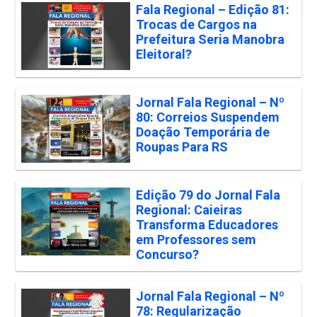
Fala Regional – Edição 81:
Trocas de Cargos na
Prefeitura Seria Manobra
Eleitoral?
Jornal Fala Regional – Nº
80: Correios Suspendem
Doação Temporária de
Roupas Para RS
Edição 79 do Jornal Fala
Regional: Caieiras
Transforma Educadores
em Professores sem
Concurso?
Jornal Fala Regional – Nº
78: Regularização