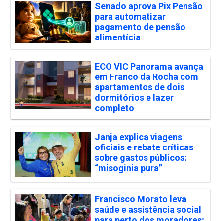
Senado aprova Pix Pensão
para automatizar
pagamento de pensão
alimentícia
ECO VIC Panorama avança
em Franco da Rocha com
apartamentos de dois
dormitórios e lazer
completo
Janja explica viagens
oficiais e rebate críticas
sobre gastos públicos:
“misoginia pura”
Francisco Morato leva
saúde e assistência social
para perto dos moradores;