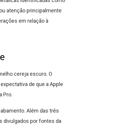
etálicas identificadas como
ou atenção principalmente
erações em relação à
le
melho cereja escuro. O
 expectativa de que a Apple
a Pro.
cabamento. Além das três
s divulgados por fontes da