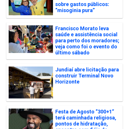
sobre gastos públicos:
“misoginia pura”
Francisco Morato leva
saúde e assistência social
para perto dos moradores;
veja como foi o evento do
último sábado
Jundiaí abre licitação para
construir Terminal Novo
Horizonte
Festa de Agosto “300+1”
terá caminhada religiosa,
pontos de hidratação,