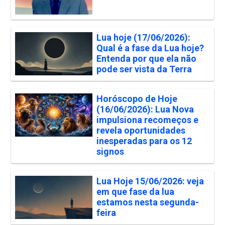
Lua hoje (17/06/2026):
Qual é a fase da Lua hoje?
Entenda por que ela não
pode ser vista da Terra
Horóscopo de Hoje
(16/06/2026): Lua Nova
impulsiona recomeços e
revela oportunidades
inesperadas para os 12
signos
Lua Hoje 15/06/2026: veja
em que fase da lua
estamos nesta segunda-
feira