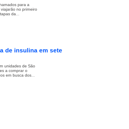
chamados para a
viajarão no primeiro
tapas da...
ta de insulina em sete
 em unidades de São
tes a comprar o
ros em busca dos...