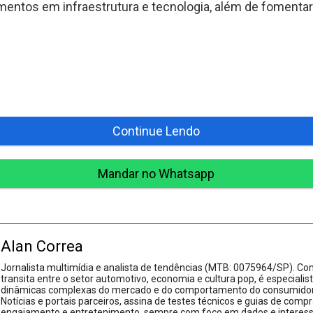
mentos em infraestrutura e tecnologia, além de fomentar
Continue Lendo
Mandar no Whatsapp
Alan Correa
Jornalista multimídia e analista de tendências (MTB: 0075964/SP). Com
transita entre o setor automotivo, economia e cultura pop, é especialis
dinâmicas complexas do mercado e do comportamento do consumidor.
Notícias e portais parceiros, assina de testes técnicos e guias de compr
engajamento e entretenimento, sempre com foco em dados e interesse