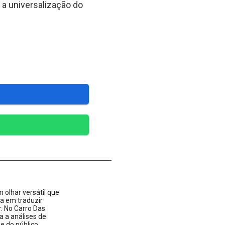
 a universalização do
 olhar versátil que
ta em traduzir
 No Carro Das
a a análises de
 do público.