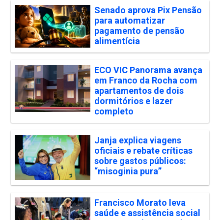
Senado aprova Pix Pensão
para automatizar
pagamento de pensão
alimentícia
ECO VIC Panorama avança
em Franco da Rocha com
apartamentos de dois
dormitórios e lazer
completo
Janja explica viagens
oficiais e rebate críticas
sobre gastos públicos:
“misoginia pura”
Francisco Morato leva
saúde e assistência social