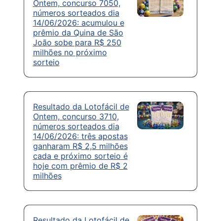
Ontem, concurso 7050,
números sorteados dia
14/06/2026: acumulou e
prêmio da Quina de São
João sobe para R$ 250
milhões no próximo
sorteio
Resultado da Lotofácil de
Ontem, concurso 3710,
números sorteados dia
14/06/2026: três apostas
ganharam R$ 2,5 milhões
cada e próximo sorteio é
hoje com prêmio de R$ 2
milhões
Resultado da Lotofácil de