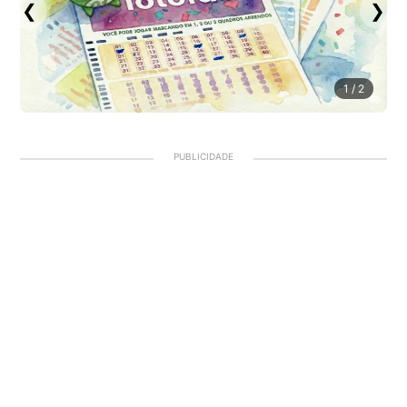
❮
❯
1
/ 2
PUBLICIDADE