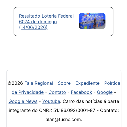
Resultado Loteria Federal
6074 de domingo
(14/06/2026)
©2026
Fala Regional
-
Sobre
-
Expediente
-
Política
de Privacidade
-
Contato
-
Facebook
-
Google
-
Google News
-
Youtube
. Carro das notícias é parte
integrante do CNPJ: 51.186.092/0001-87 - Contato:
alan@fusne.com.