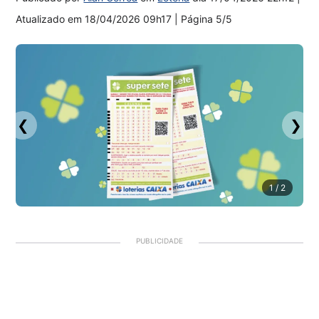
Atualizado em
18/04/2026 09h17
| Página 5/5
❮
❯
1
/ 2
PUBLICIDADE