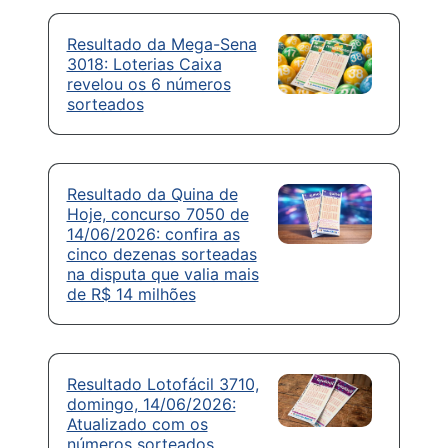
Resultado da Mega-Sena
3018: Loterias Caixa
revelou os 6 números
sorteados
Resultado da Quina de
Hoje, concurso 7050 de
14/06/2026: confira as
cinco dezenas sorteadas
na disputa que valia mais
de R$ 14 milhões
Resultado Lotofácil 3710,
domingo, 14/06/2026:
Atualizado com os
números sorteados