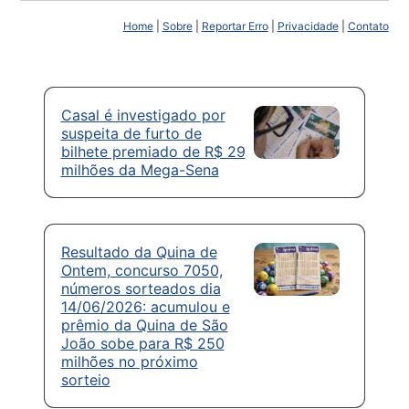
Home
|
Sobre
|
Reportar Erro
|
Privacidade
|
Contato
Casal é investigado por
suspeita de furto de
bilhete premiado de R$ 29
milhões da Mega-Sena
Resultado da Quina de
Ontem, concurso 7050,
números sorteados dia
14/06/2026: acumulou e
prêmio da Quina de São
João sobe para R$ 250
milhões no próximo
sorteio