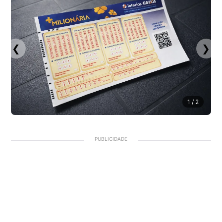
❮
❯
1
/ 2
PUBLICIDADE