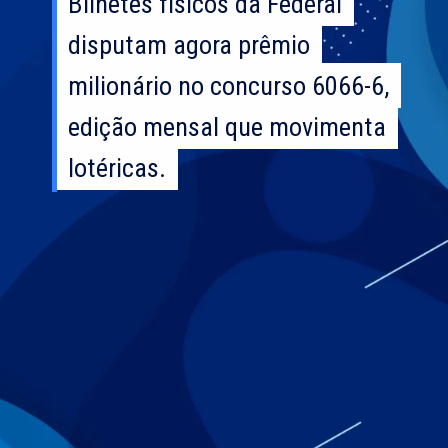
Bilhetes físicos da Federal
Bilhetes físicos da Federal
disputam agora prêmio
disputam agora prêmio
milionário no concurso 6066-6,
milionário no concurso 6066-6,
edição mensal que movimenta
edição mensal que movimenta
lotéricas.
lotéricas.