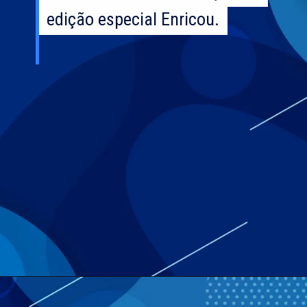
edição especial Enricou.
edição especial Enricou.