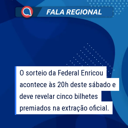
O sorteio da Federal Enricou
O sorteio da Federal Enricou
acontece às 20h deste sábado e
acontece às 20h deste sábado e
deve revelar cinco bilhetes
deve revelar cinco bilhetes
premiados na extração oficial.
premiados na extração oficial.