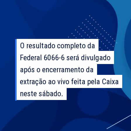
O resultado completo da
O resultado completo da
Federal 6066-6 será divulgado
Federal 6066-6 será divulgado
após o encerramento da
após o encerramento da
extração ao vivo feita pela Caixa
extração ao vivo feita pela Caixa
neste sábado.
neste sábado.