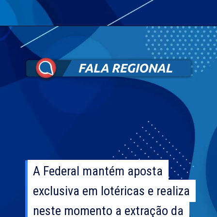
A Federal mantém aposta
A Federal mantém aposta
exclusiva em lotéricas e realiza
exclusiva em lotéricas e realiza
neste momento a extração da
neste momento a extração da