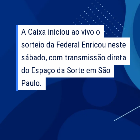
A Caixa iniciou ao vivo o
A Caixa iniciou ao vivo o
sorteio da Federal Enricou neste
sorteio da Federal Enricou neste
sábado, com transmissão direta
sábado, com transmissão direta
do Espaço da Sorte em São
do Espaço da Sorte em São
Paulo.
Paulo.