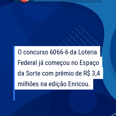
O concurso 6066-6 da Loteria
O concurso 6066-6 da Loteria
Federal já começou no Espaço
Federal já começou no Espaço
da Sorte com prêmio de R$ 3,4
da Sorte com prêmio de R$ 3,4
milhões na edição Enricou.
milhões na edição Enricou.