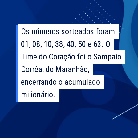
Os números sorteados foram
Os números sorteados foram
01, 08, 10, 38, 40, 50 e 63. O
01, 08, 10, 38, 40, 50 e 63. O
Time do Coração foi o Sampaio
Time do Coração foi o Sampaio
Corrêa, do Maranhão,
Corrêa, do Maranhão,
encerrando o acumulado
encerrando o acumulado
milionário.
milionário.