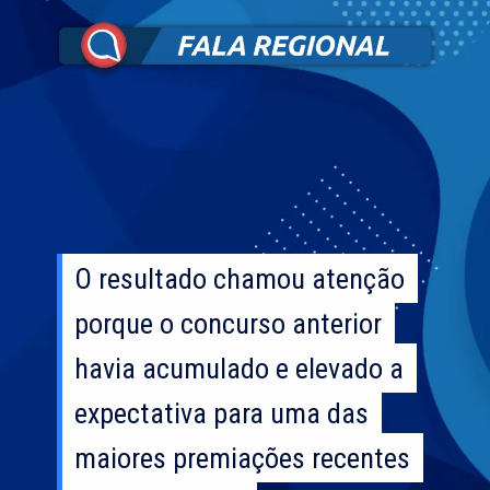
O resultado chamou atenção
O resultado chamou atenção
porque o concurso anterior
porque o concurso anterior
havia acumulado e elevado a
havia acumulado e elevado a
expectativa para uma das
expectativa para uma das
maiores premiações recentes
maiores premiações recentes