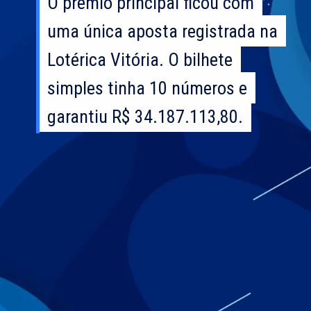
O prêmio principal ficou com
O prêmio principal ficou com
uma única aposta registrada na
uma única aposta registrada na
Lotérica Vitória. O bilhete
Lotérica Vitória. O bilhete
simples tinha 10 números e
simples tinha 10 números e
garantiu R$ 34.187.113,80.
garantiu R$ 34.187.113,80.