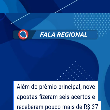
Além do prêmio principal, nove
Além do prêmio principal, nove
apostas fizeram seis acertos e
apostas fizeram seis acertos e
receberam pouco mais de R$ 37
receberam pouco mais de R$ 37