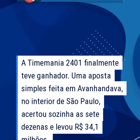
A Timemania 2401 finalmente
A Timemania 2401 finalmente
teve ganhador. Uma aposta
teve ganhador. Uma aposta
simples feita em Avanhandava,
simples feita em Avanhandava,
no interior de São Paulo,
no interior de São Paulo,
acertou sozinha as sete
acertou sozinha as sete
dezenas e levou R$ 34,1
dezenas e levou R$ 34,1
milhões.
milhões.