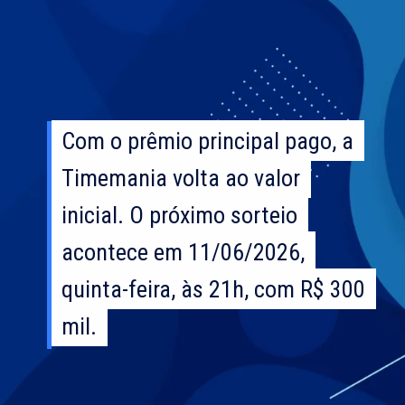
Com o prêmio principal pago, a
Com o prêmio principal pago, a
Timemania volta ao valor
Timemania volta ao valor
inicial. O próximo sorteio
inicial. O próximo sorteio
acontece em 11/06/2026,
acontece em 11/06/2026,
quinta-feira, às 21h, com R$ 300
quinta-feira, às 21h, com R$ 300
mil.
mil.