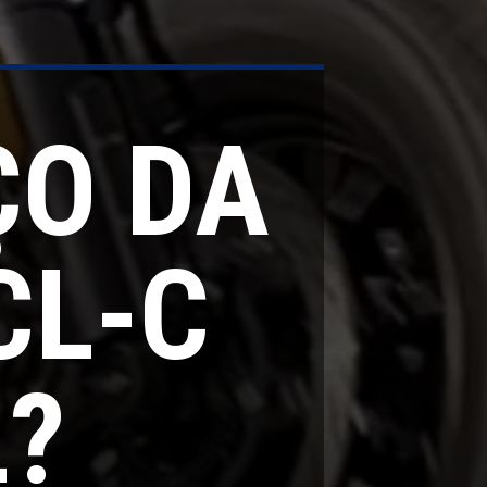
ÇO DA
CL-C
L?