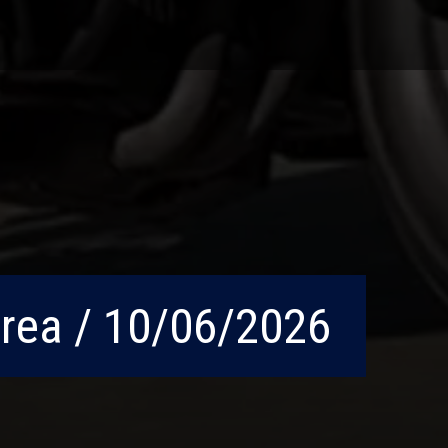
rrea / 10/06/2026
rrea / 10/06/2026