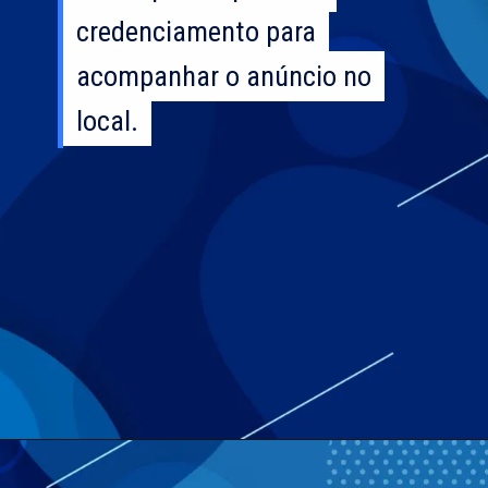
credenciamento para
credenciamento para
acompanhar o anúncio no
acompanhar o anúncio no
local.
local.