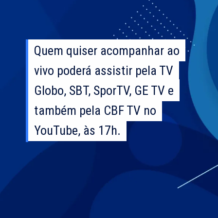
Quem quiser acompanhar ao
Quem quiser acompanhar ao
vivo poderá assistir pela TV
vivo poderá assistir pela TV
Globo, SBT, SporTV, GE TV e
Globo, SBT, SporTV, GE TV e
também pela CBF TV no
também pela CBF TV no
YouTube, às 17h.
YouTube, às 17h.