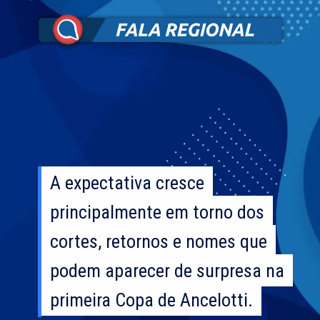
A expectativa cresce
A expectativa cresce
principalmente em torno dos
principalmente em torno dos
cortes, retornos e nomes que
cortes, retornos e nomes que
podem aparecer de surpresa na
podem aparecer de surpresa na
primeira Copa de Ancelotti.
primeira Copa de Ancelotti.