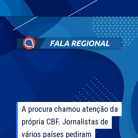
A procura chamou atenção da
A procura chamou atenção da
própria CBF. Jornalistas de
própria CBF. Jornalistas de
vários países pediram
vários países pediram