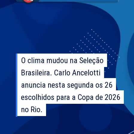
O clima mudou na Seleção
O clima mudou na Seleção
Brasileira. Carlo Ancelotti
Brasileira. Carlo Ancelotti
anuncia nesta segunda os 26
anuncia nesta segunda os 26
escolhidos para a Copa de 2026
escolhidos para a Copa de 2026
no Rio.
no Rio.