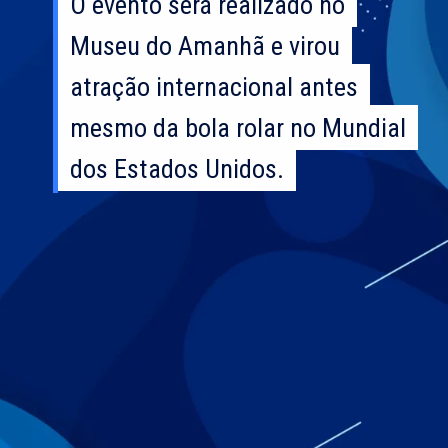
O evento será realizado no
O evento será realizado no
Museu do Amanhã e virou
Museu do Amanhã e virou
atração internacional antes
atração internacional antes
mesmo da bola rolar no Mundial
mesmo da bola rolar no Mundial
dos Estados Unidos.
dos Estados Unidos.