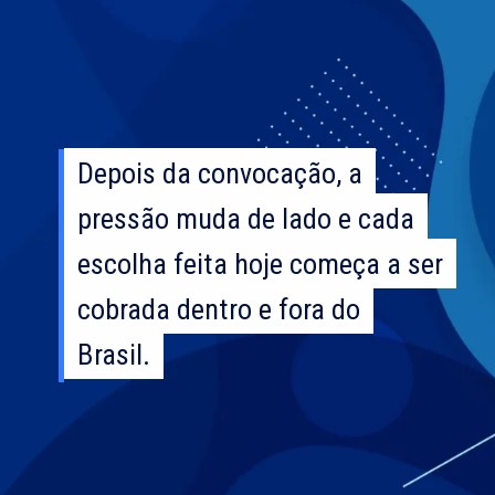
Depois da convocação, a
Depois da convocação, a
pressão muda de lado e cada
pressão muda de lado e cada
escolha feita hoje começa a ser
escolha feita hoje começa a ser
cobrada dentro e fora do
cobrada dentro e fora do
Brasil.
Brasil.