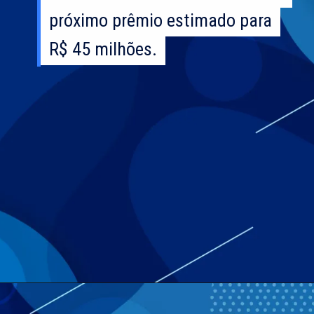
próximo prêmio estimado para
próximo prêmio estimado para
R$ 45 milhões.
R$ 45 milhões.