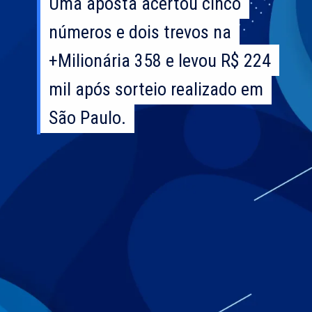
Uma aposta acertou cinco
Uma aposta acertou cinco
números e dois trevos na
números e dois trevos na
+Milionária 358 e levou R$ 224
+Milionária 358 e levou R$ 224
mil após sorteio realizado em
mil após sorteio realizado em
São Paulo.
São Paulo.