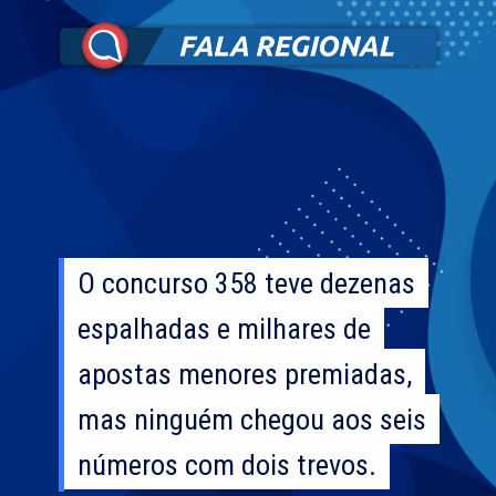
O concurso 358 teve dezenas
O concurso 358 teve dezenas
espalhadas e milhares de
espalhadas e milhares de
apostas menores premiadas,
apostas menores premiadas,
mas ninguém chegou aos seis
mas ninguém chegou aos seis
números com dois trevos.
números com dois trevos.