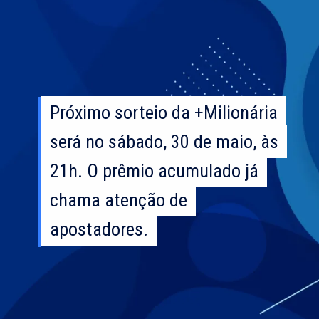
Próximo sorteio da +Milionária
Próximo sorteio da +Milionária
será no sábado, 30 de maio, às
será no sábado, 30 de maio, às
21h. O prêmio acumulado já
21h. O prêmio acumulado já
chama atenção de
chama atenção de
apostadores.
apostadores.