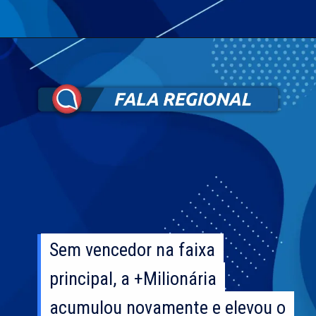
Sem vencedor na faixa
Sem vencedor na faixa
principal, a +Milionária
principal, a +Milionária
acumulou novamente e elevou o
acumulou novamente e elevou o