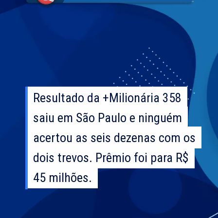
Resultado da +Milionária 358
Resultado da +Milionária 358
saiu em São Paulo e ninguém
saiu em São Paulo e ninguém
acertou as seis dezenas com os
acertou as seis dezenas com os
dois trevos. Prêmio foi para R$
dois trevos. Prêmio foi para R$
45 milhões.
45 milhões.