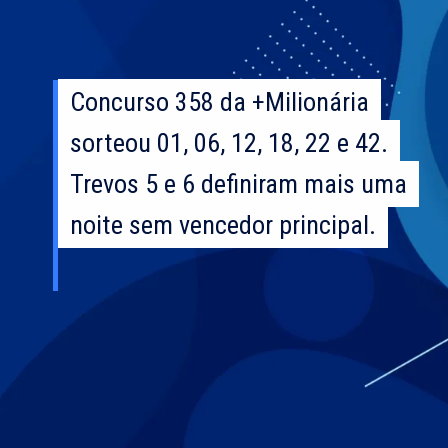
Concurso 358 da +Milionária
Concurso 358 da +Milionária
sorteou 01, 06, 12, 18, 22 e 42.
sorteou 01, 06, 12, 18, 22 e 42.
Trevos 5 e 6 definiram mais uma
Trevos 5 e 6 definiram mais uma
noite sem vencedor principal.
noite sem vencedor principal.