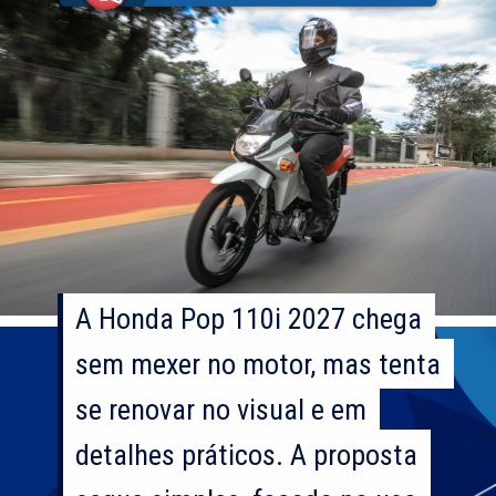
A Honda Pop 110i 2027 chega
A Honda Pop 110i 2027 chega
sem mexer no motor, mas tenta
sem mexer no motor, mas tenta
se renovar no visual e em
se renovar no visual e em
detalhes práticos. A proposta
detalhes práticos. A proposta