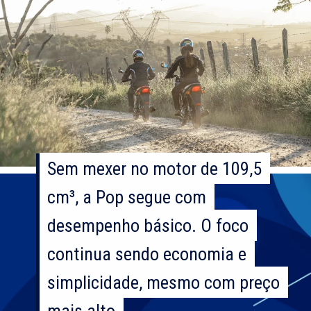
Sem mexer no motor de 109,5
Sem mexer no motor de 109,5
cm³, a Pop segue com
cm³, a Pop segue com
desempenho básico. O foco
desempenho básico. O foco
continua sendo economia e
continua sendo economia e
simplicidade, mesmo com preço
simplicidade, mesmo com preço
mais alto
mais alto