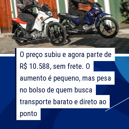
O preço subiu e agora parte de
O preço subiu e agora parte de
R$ 10.588, sem frete. O
R$ 10.588, sem frete. O
aumento é pequeno, mas pesa
aumento é pequeno, mas pesa
no bolso de quem busca
no bolso de quem busca
transporte barato e direto ao
transporte barato e direto ao
ponto
ponto