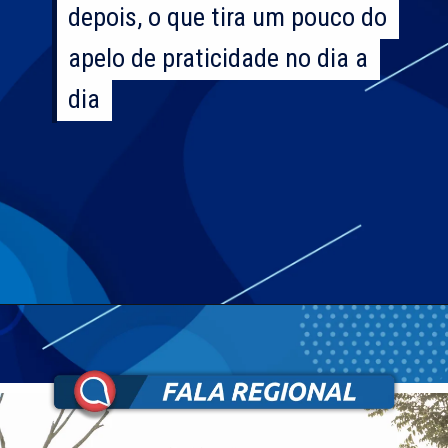
depois, o que tira um pouco do
depois, o que tira um pouco do
apelo de praticidade no dia a
apelo de praticidade no dia a
dia
dia