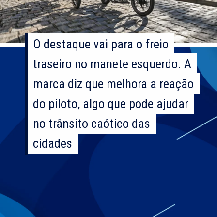
O destaque vai para o freio
O destaque vai para o freio
traseiro no manete esquerdo. A
traseiro no manete esquerdo. A
marca diz que melhora a reação
marca diz que melhora a reação
do piloto, algo que pode ajudar
do piloto, algo que pode ajudar
no trânsito caótico das
no trânsito caótico das
cidades
cidades