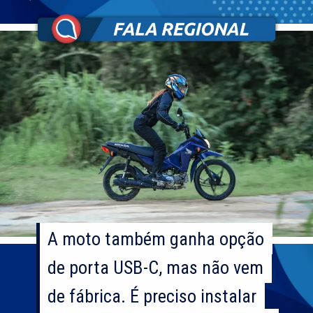
A moto também ganha opção
A moto também ganha opção
de porta USB-C, mas não vem
de porta USB-C, mas não vem
de fábrica. É preciso instalar
de fábrica. É preciso instalar