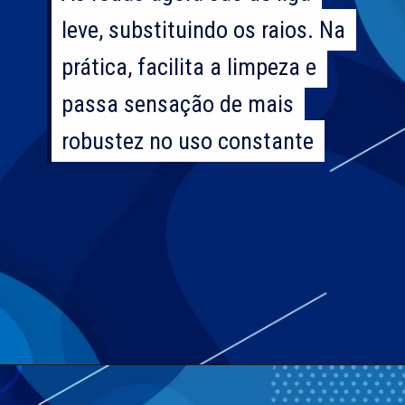
leve, substituindo os raios. Na
leve, substituindo os raios. Na
prática, facilita a limpeza e
prática, facilita a limpeza e
passa sensação de mais
passa sensação de mais
robustez no uso constante
robustez no uso constante