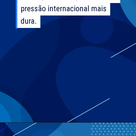
pressão internacional mais
pressão internacional mais
dura.
dura.