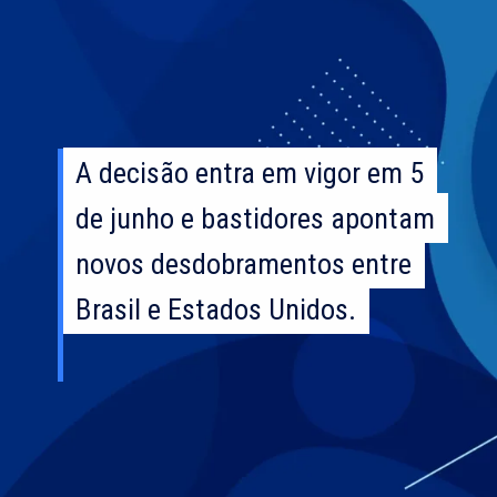
A decisão entra em vigor em 5
A decisão entra em vigor em 5
de junho e bastidores apontam
de junho e bastidores apontam
novos desdobramentos entre
novos desdobramentos entre
Brasil e Estados Unidos.
Brasil e Estados Unidos.