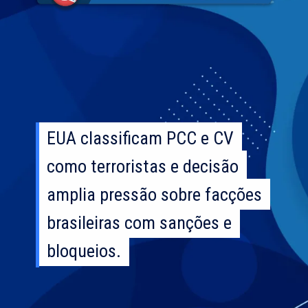
EUA classificam PCC e CV
EUA classificam PCC e CV
como terroristas e decisão
como terroristas e decisão
amplia pressão sobre facções
amplia pressão sobre facções
brasileiras com sanções e
brasileiras com sanções e
bloqueios.
bloqueios.