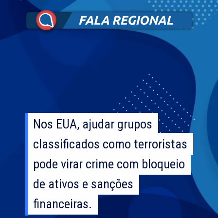
Nos EUA, ajudar grupos
Nos EUA, ajudar grupos
classificados como terroristas
classificados como terroristas
pode virar crime com bloqueio
pode virar crime com bloqueio
de ativos e sanções
de ativos e sanções
financeiras.
financeiras.