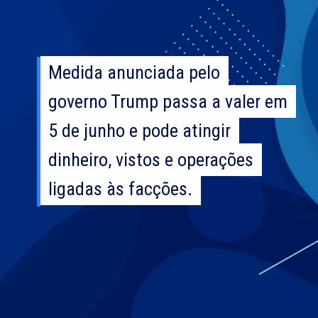
Medida anunciada pelo
Medida anunciada pelo
governo Trump passa a valer em
governo Trump passa a valer em
5 de junho e pode atingir
5 de junho e pode atingir
dinheiro, vistos e operações
dinheiro, vistos e operações
ligadas às facções.
ligadas às facções.