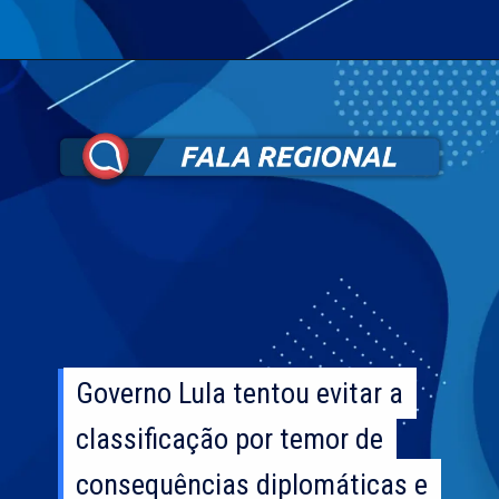
Governo Lula tentou evitar a
Governo Lula tentou evitar a
classificação por temor de
classificação por temor de
consequências diplomáticas e
consequências diplomáticas e