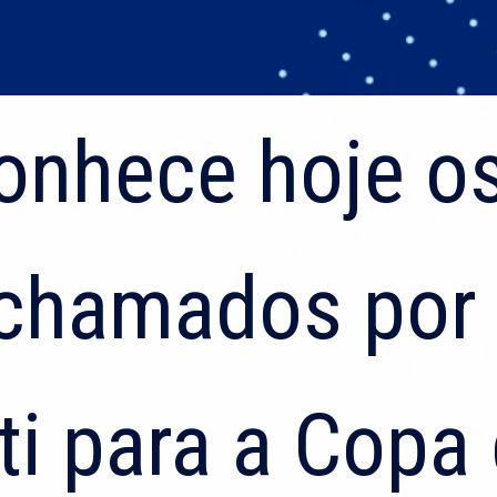
conhece hoje o
conhece hoje o
chamados por 
chamados por 
ti para a Cop
ti para a Cop