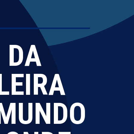
 DA
LEIRA
 MUNDO