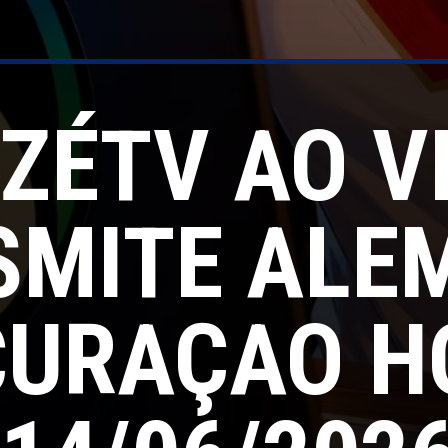
ZÉTV AO V
SMITE ALE
CURAÇAO H