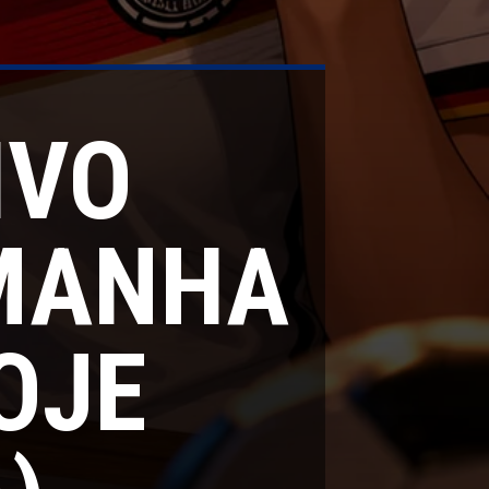
IVO
MANHA
OJE