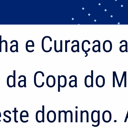
ha e Curaçao 
ha e Curaçao 
E da Copa do 
E da Copa do 
ste domingo. 
ste domingo. 