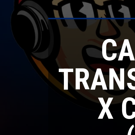
CA
TRAN
X 