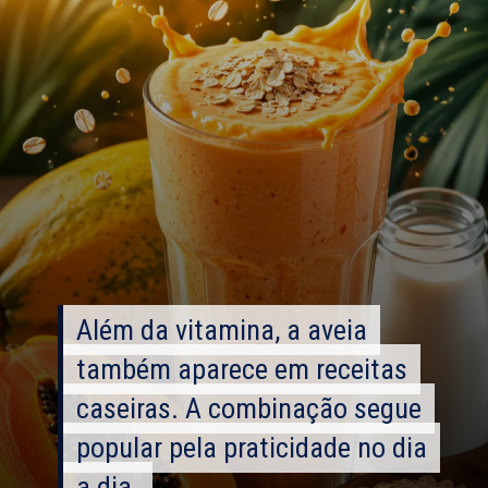
Além da vitamina, a aveia
Além da vitamina, a aveia
também aparece em receitas
também aparece em receitas
caseiras. A combinação segue
caseiras. A combinação segue
popular pela praticidade no dia
popular pela praticidade no dia
a dia.
a dia.