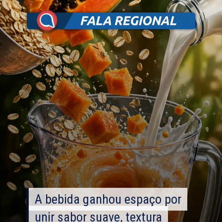
A bebida ganhou espaço por
A bebida ganhou espaço por
unir sabor suave, textura
unir sabor suave, textura