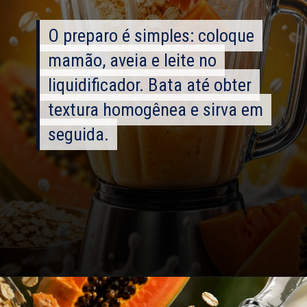
O preparo é simples: coloque
O preparo é simples: coloque
mamão, aveia e leite no
mamão, aveia e leite no
liquidificador. Bata até obter
liquidificador. Bata até obter
textura homogênea e sirva em
textura homogênea e sirva em
seguida.
seguida.