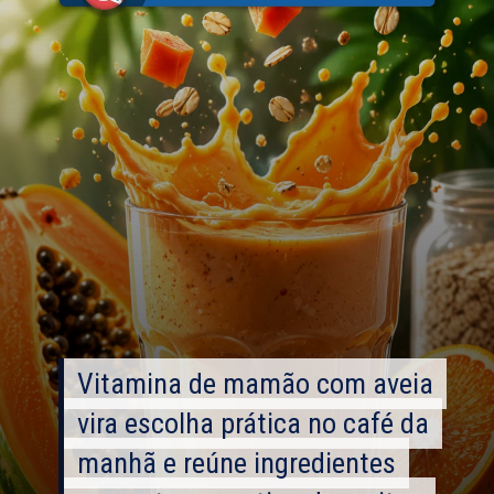
Vitamina de mamão com aveia
Vitamina de mamão com aveia
vira escolha prática no café da
vira escolha prática no café da
manhã e reúne ingredientes
manhã e reúne ingredientes