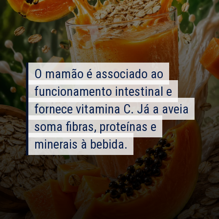
O mamão é associado ao
O mamão é associado ao
funcionamento intestinal e
funcionamento intestinal e
fornece vitamina C. Já a aveia
fornece vitamina C. Já a aveia
soma fibras, proteínas e
soma fibras, proteínas e
minerais à bebida.
minerais à bebida.