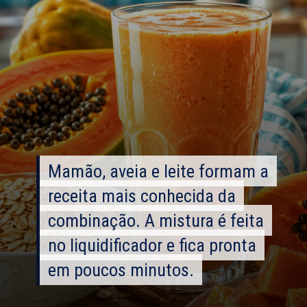
Mamão, aveia e leite formam a
Mamão, aveia e leite formam a
receita mais conhecida da
receita mais conhecida da
combinação. A mistura é feita
combinação. A mistura é feita
no liquidificador e fica pronta
no liquidificador e fica pronta
em poucos minutos.
em poucos minutos.