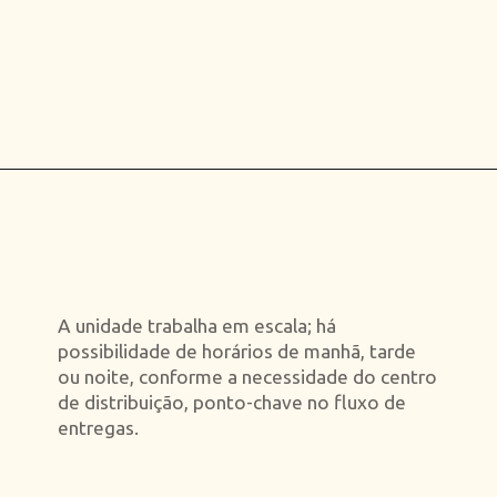
Opening
https://falaregional.com.br/mercado-livre-abre-500-vagas-clt-em-cajamar-e-inclui-caieiras-franco-da-rocha-e-jundiai.html
A unidade trabalha em escala; há
possibilidade de horários de manhã, tarde
ou noite, conforme a necessidade do centro
de distribuição, ponto-chave no fluxo de
entregas.