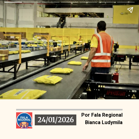
Por Fala Regional
24/01/2026
24/01/2026
Bianca Ludymila