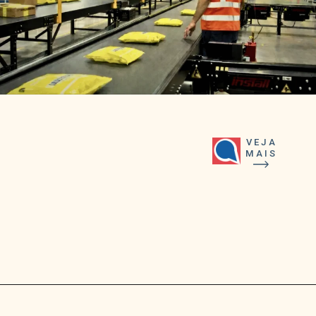
VEJA
MAIS
Opening
https://falaregional.com.br/mercado-livre-abre-500-vagas-clt-em-cajamar-e-inclui-caieiras-franco-da-rocha-e-jundiai.html