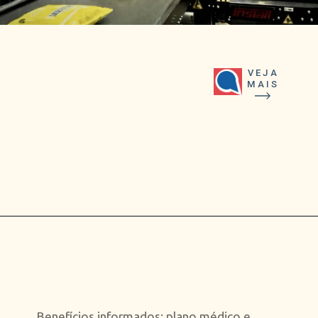
VEJA
MAIS
Opening
https://falaregional.com.br/mercado-livre-abre-500-vagas-clt-em-cajamar-e-inclui-caieiras-franco-da-rocha-e-jundiai.html
Benefícios informados: plano médico e