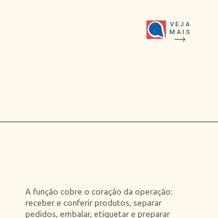
VEJA
MAIS
Opening
https://falaregional.com.br/mercado-livre-abre-500-vagas-clt-em-cajamar-e-inclui-caieiras-franco-da-rocha-e-jundiai.html
A função cobre o coração da operação:
receber e conferir produtos, separar
pedidos, embalar, etiquetar e preparar