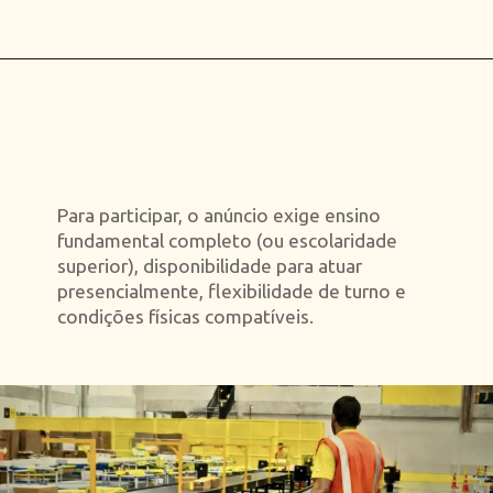
Opening
https://falaregional.com.br/mercado-livre-abre-500-vagas-clt-em-cajamar-e-inclui-caieiras-franco-da-rocha-e-jundiai.html
Para participar, o anúncio exige ensino
fundamental completo (ou escolaridade
superior), disponibilidade para atuar
presencialmente, flexibilidade de turno e
condições físicas compatíveis.