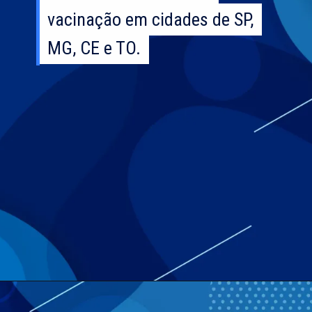
vacinação em cidades de SP,
vacinação em cidades de SP,
MG, CE e TO.
MG, CE e TO.