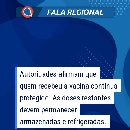
Autoridades afirmam que
Autoridades afirmam que
quem recebeu a vacina continua
quem recebeu a vacina continua
protegido. As doses restantes
protegido. As doses restantes
devem permanecer
devem permanecer
armazenadas e refrigeradas.
armazenadas e refrigeradas.