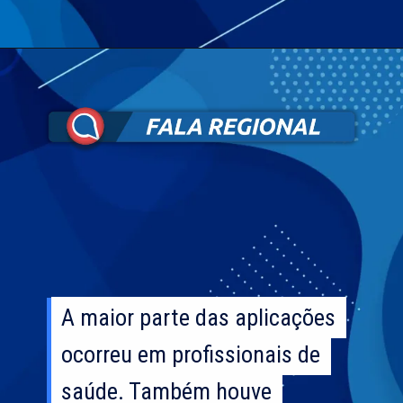
A maior parte das aplicações
A maior parte das aplicações
ocorreu em profissionais de
ocorreu em profissionais de
saúde. Também houve
saúde. Também houve