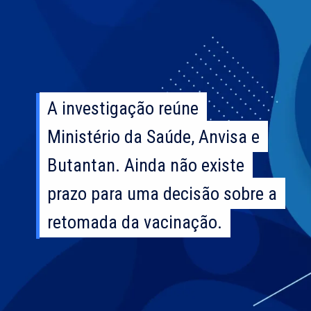
A investigação reúne
A investigação reúne
Ministério da Saúde, Anvisa e
Ministério da Saúde, Anvisa e
Butantan. Ainda não existe
Butantan. Ainda não existe
prazo para uma decisão sobre a
prazo para uma decisão sobre a
retomada da vacinação.
retomada da vacinação.