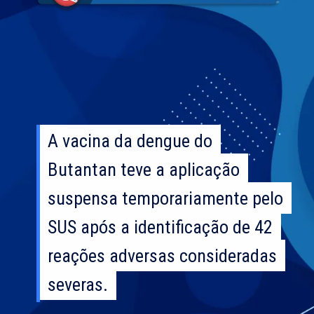
A vacina da dengue do
A vacina da dengue do
Butantan teve a aplicação
Butantan teve a aplicação
suspensa temporariamente pelo
suspensa temporariamente pelo
SUS após a identificação de 42
SUS após a identificação de 42
reações adversas consideradas
reações adversas consideradas
severas.
severas.