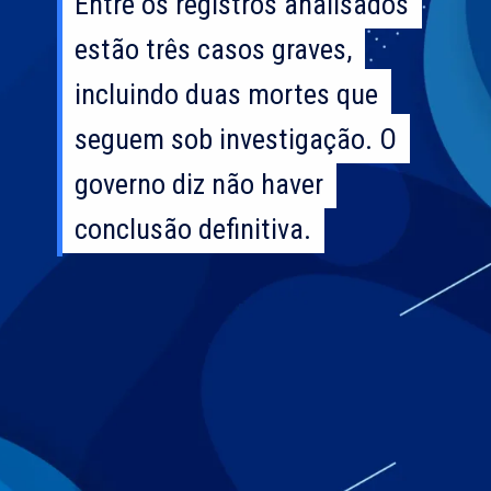
Entre os registros analisados
Entre os registros analisados
estão três casos graves,
estão três casos graves,
incluindo duas mortes que
incluindo duas mortes que
seguem sob investigação. O
seguem sob investigação. O
governo diz não haver
governo diz não haver
conclusão definitiva.
conclusão definitiva.