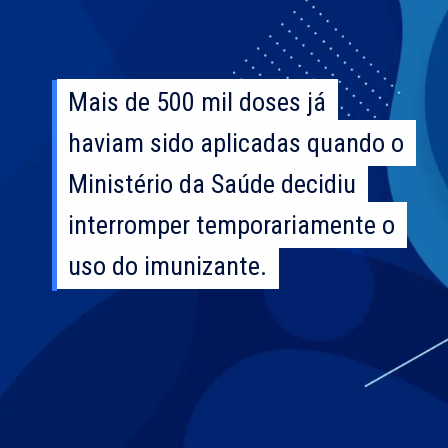
Mais de 500 mil doses já
Mais de 500 mil doses já
haviam sido aplicadas quando o
haviam sido aplicadas quando o
Ministério da Saúde decidiu
Ministério da Saúde decidiu
interromper temporariamente o
interromper temporariamente o
uso do imunizante.
uso do imunizante.