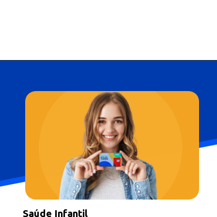
Opening
https://falaregional.com.br/bolsa-familia-parcela-de-setembro-e-liberada-para-beneficiarios-com-nis-terminado-em-1.html?via=webs&tipo=amp
Saúde Infantil