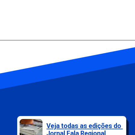
Opening
https://falaregional.com.br/bolsa-familia-parcela-de-setembro-e-liberada-para-beneficiarios-com-nis-terminado-em-1.html?via=webs&tipo=amp
Veja todas as edições do
Jornal Fala Regional