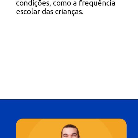
condições, como a frequência
escolar das crianças.
Opening
https://falaregional.com.br/bolsa-familia-parcela-de-setembro-e-liberada-para-beneficiarios-com-nis-terminado-em-1.html?via=webs&tipo=amp