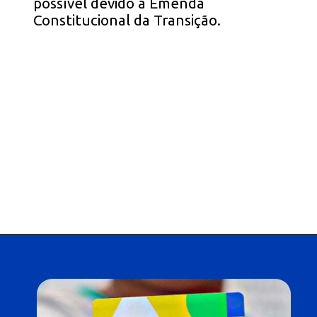
possível devido à Emenda
Constitucional da Transição.
Opening
https://falaregional.com.br/bolsa-familia-parcela-de-setembro-e-liberada-para-beneficiarios-com-nis-terminado-em-1.html?via=webs&tipo=amp