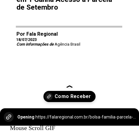
de Setembro
Por Fala Regional
18/07/2023
Com informações de
Agência Brasil
Opening
https://falaregional.com.br/bolsa-familia-parcela-de-setembro-e-liberada-para-beneficiarios-com-nis-terminado-em-1.html?via=webs&tipo=amp
Mouse Scroll GIF