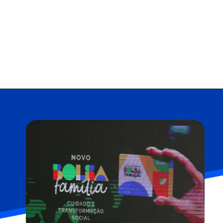
Opening
https://falaregional.com.br/bolsa-familia-parcela-de-setembro-e-liberada-para-beneficiarios-com-nis-terminado-em-1.html?via=webs&tipo=amp