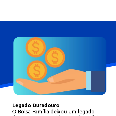
Opening
https://falaregional.com.br/bolsa-familia-parcela-de-setembro-e-liberada-para-beneficiarios-com-nis-terminado-em-1.html?via=webs&tipo=amp
Legado Duradouro
O Bolsa Família deixou um legado