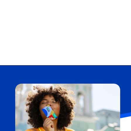
Opening
https://falaregional.com.br/bolsa-familia-parcela-de-setembro-e-liberada-para-beneficiarios-com-nis-terminado-em-1.html?via=webs&tipo=amp