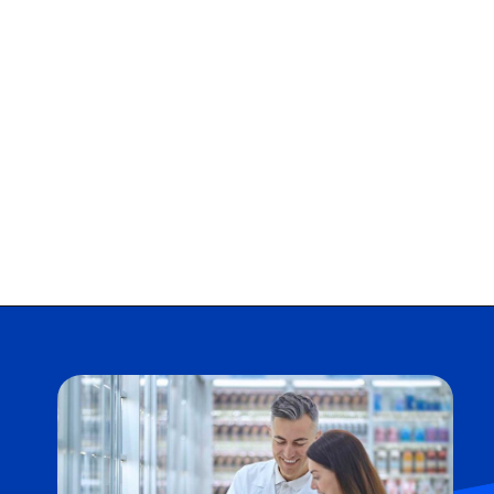
Opening
https://falaregional.com.br/bolsa-familia-parcela-de-setembro-e-liberada-para-beneficiarios-com-nis-terminado-em-1.html?via=webs&tipo=amp