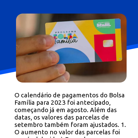
Opening
https://falaregional.com.br/bolsa-familia-parcela-de-setembro-e-liberada-para-beneficiarios-com-nis-terminado-em-1.html?via=webs&tipo=amp
O calendário de pagamentos do Bolsa
Família para 2023 foi antecipado,
começando já em agosto. Além das
datas, os valores das parcelas de
setembro também foram ajustados. 1.
O aumento no valor das parcelas foi