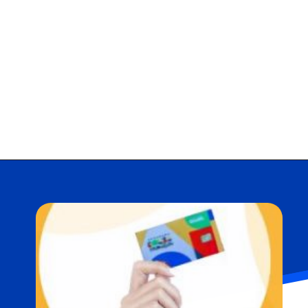
Opening
https://falaregional.com.br/bolsa-familia-parcela-de-setembro-e-liberada-para-beneficiarios-com-nis-terminado-em-1.html?via=webs&tipo=amp