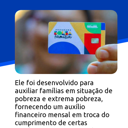
Opening
https://falaregional.com.br/bolsa-familia-parcela-de-setembro-e-liberada-para-beneficiarios-com-nis-terminado-em-1.html?via=webs&tipo=amp
Ele foi desenvolvido para
auxiliar famílias em situação de
pobreza e extrema pobreza,
fornecendo um auxílio
financeiro mensal em troca do
cumprimento de certas