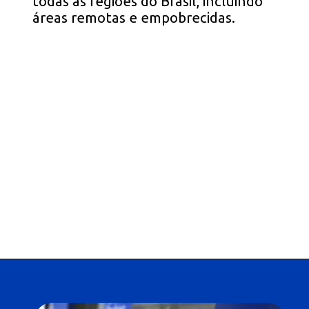
todas as regiões do Brasil, incluindo
áreas remotas e empobrecidas.
Opening
https://falaregional.com.br/bolsa-familia-parcela-de-setembro-e-liberada-para-beneficiarios-com-nis-terminado-em-1.html?via=webs&tipo=amp