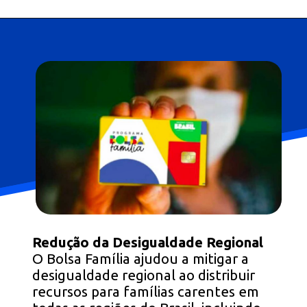
Opening
https://falaregional.com.br/bolsa-familia-parcela-de-setembro-e-liberada-para-beneficiarios-com-nis-terminado-em-1.html?via=webs&tipo=amp
Redução da Desigualdade Regional
O Bolsa Família ajudou a mitigar a
desigualdade regional ao distribuir
recursos para famílias carentes em